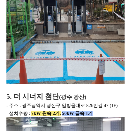
5. 더 시너지 첨단
(광주 광산)
- 주소 :
광주광역시 광산구 임방울대로 826번길 47 (1F)
- 설치수량 :
7kW 완속 2
기,
50kW 급속 1
기