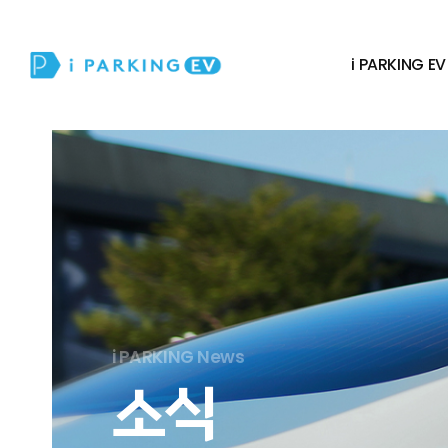
i PARKING EV
i PARKING News
소식