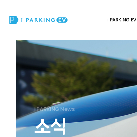
i PARKING EV
i PARKING News
소식