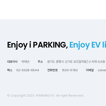
Enjoy i PARKING,
Enjoy EV li
대표이사
하태년
주소
경기도 광명시 신기로 20(일직동) U 타워 5,6층
팩스
02-6328-6544
전화번호
1533-5783
이메일
cshel
© Copyright 2023. iPARKING EV. All right Reserved.